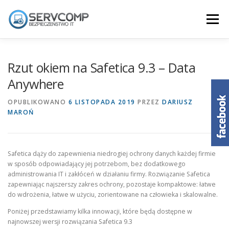
Przejdź
do
Menu
treści
KLUCZOWE ZALETY
O NAS
Rzut okiem na Safetica 9.3 – Data
Anywhere
DLACZEGO SAFETICA
JAK DZIAŁA SAFETICA
OPUBLIKOWANO
6 LISTOPADA 2019
PRZEZ
DARIUSZ
MAROŃ
POKAZ
AKTUALNOŚCI
KONTAKT
Safetica dąży do zapewnienia niedrogiej ochrony danych każdej firmie
w sposób odpowiadający jej potrzebom, bez dodatkowego
administrowania IT i zakłóceń w działaniu firmy. Rozwiązanie Safetica
zapewniając najszerszy zakres ochrony, pozostaje kompaktowe: łatwe
do wdrożenia, łatwe w użyciu, zorientowane na człowieka i skalowalne.
Poniżej przedstawiamy kilka innowacji, które będą dostępne w
najnowszej wersji rozwiązania Safetica 9.3