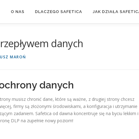
Y
O NAS
DLACZEGO SAFETICA
JAK DZIAŁA SAFETIC
 przepływem danych
IUSZ MAROŃ
j ochrony danych
strony musisz chronić dane, które są ważne, z drugiej strony chcesz
ęcej, firmy są złożonymi środowiskami, a konfiguracja i utrzymanie
ącym zadaniem. Safetica od dawna koncentruje się na byciu lekkim i
chronę DLP na zupełnie nowy poziom!