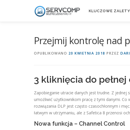
Przejdź
do
KLUCZOWE ZALET
treści
Przejmij kontrolę nad
OPUBLIKOWANO
20 KWIETNIA 2018
PRZEZ
DAR
3 kliknięcia do pełne
Zapobieganie utracie danych jest trudne. Z jednej 
umożliwić użytkownikom pracę z tymi danymi. Co wi
rozwiązania DLP jest często czasochłonnym i męcz
łatwym w utrzymaniu, ale z Safetica 8 przenosi o
Nowa funkcja – Channel Control