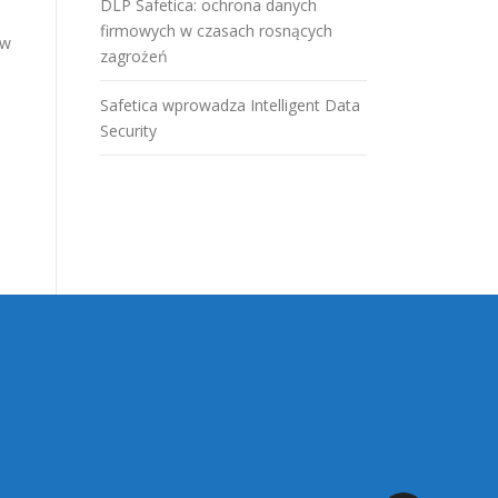
DLP Safetica: ochrona danych
firmowych w czasach rosnących
ów
zagrożeń
Safetica wprowadza Intelligent Data
Security