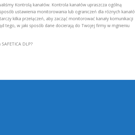
aliśmy Kontrolą kanałów. Kontrola kanałów upraszcza ogólną
ki sposób ustawienia monitorowania lub ograniczeń dla różnych kanał
arczy kilka przełączeń, aby zacząć monitorować kanały komunikacji
ląd tego, w jaki sposób dane docierają do Twojej firmy w mgnieniu
ia SAFETICA DLP?