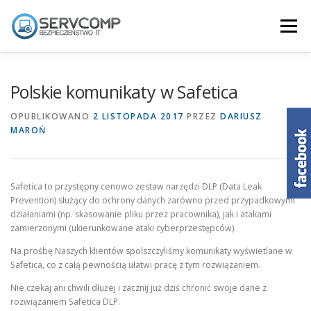
Przejdź
do
Menu
treści
KLUCZOWE ZALETY
O NAS
Polskie komunikaty w Safetica
OPUBLIKOWANO
2 LISTOPADA 2017
PRZEZ
DARIUSZ
MAROŃ
DLACZEGO SAFETICA
JAK DZIAŁA SAFETICA
POKAZ
AKTUALNOŚCI
KONTAKT
Safetica to przystępny cenowo zestaw narzędzi DLP (Data Leak
Prevention) służący do ochrony danych zarówno przed przypadkowymi
działaniami (np. skasowanie pliku przez pracownika), jak i atakami
zamierzonymi (ukierunkowane ataki cyberprzestępców).
Na prośbę Naszych klientów spolszczyliśmy komunikaty wyświetlane w
Safetica, co z całą pewnością ułatwi pracę z tym rozwiązaniem.
Nie czekaj ani chwili dłużej i zacznij już dziś chronić swoje dane z
rozwiązaniem Safetica DLP.