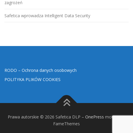
zagrożeń
Safetica wprowadza Intelligent Data Security
RODO – Ochrona danych osobowych
POLITYKA PLIKÓW COOKIES
Prawa autorskie © 2026 Safetica DLP
–
OnePress
motyw wg
FameThemes