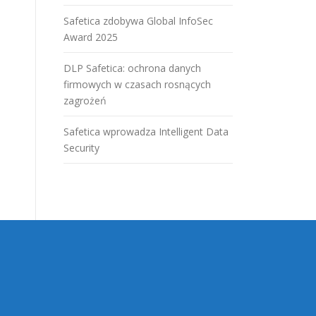
Safetica zdobywa Global InfoSec
Award 2025
DLP Safetica: ochrona danych
firmowych w czasach rosnących
zagrożeń
Safetica wprowadza Intelligent Data
Security