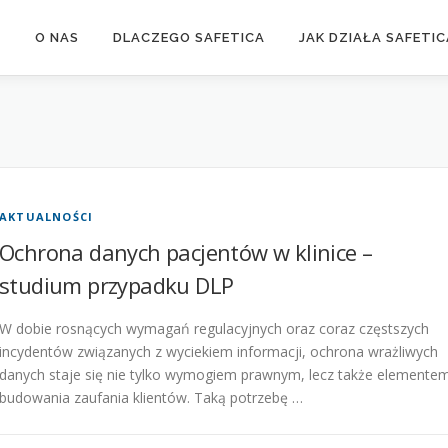
Y
O NAS
DLACZEGO SAFETICA
JAK DZIAŁA SAFETIC
AKTUALNOŚCI
Ochrona danych pacjentów w klinice –
studium przypadku DLP
W dobie rosnących wymagań regulacyjnych oraz coraz częstszych
incydentów związanych z wyciekiem informacji, ochrona wrażliwych
danych staje się nie tylko wymogiem prawnym, lecz także elemente
budowania zaufania klientów. Taką potrzebę …