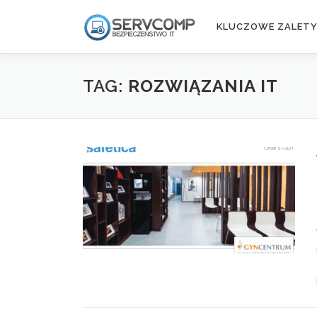
Przejdź
do
KLUCZOWE ZALET
treści
TAG:
ROZWIĄZANIA IT